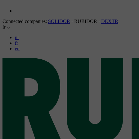
Connected companies:
SOLIDOR
- RUBIDOR -
DEXTR
fr
nl
fr
en