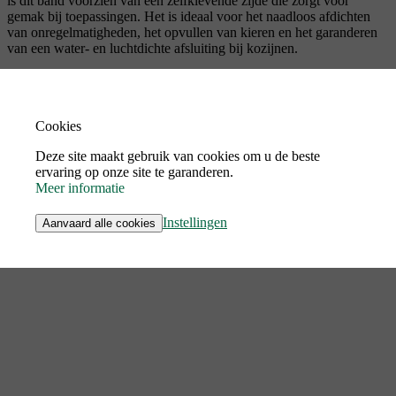
is dit band voorzien van een zelfklevende zijde die zorgt voor
gemak bij toepassingen. Het is ideaal voor het naadloos afdichten
van onregelmatigheden, het opvullen van kieren en het garanderen
van een water- en luchtdichte afsluiting bij kozijnen.
Cookies
Deze site maakt gebruik van cookies om u de beste
ervaring op onze site te garanderen.
Meer informatie
Instellingen
Aanvaard alle cookies